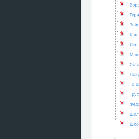
Воро
Гури
Зайц
Каши
Лева
Мака
Оста
Пок
Тоно
Труф
Фёдо
Шил
Шко