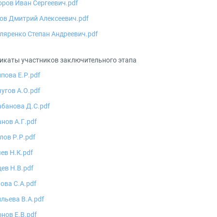
ров Иван Сергеевич.pdf
ов Дмитрий Алексеевич.pdf
ляренко Степан Андреевич.pdf
икаты участников заключительного этапа
пова Е.Р.pdf
угов А.О.pdf
банова Д.С.pdf
нов А.Г.pdf
лов Р.Р.pdf
ев Н.К.pdf
ев Н.В.pdf
ова С.А.pdf
льева В.А.pdf
нов Е.В.pdf