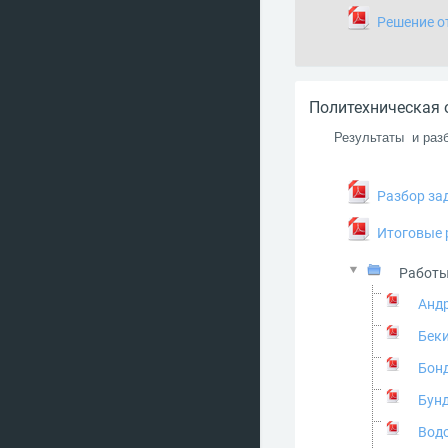
Решение о
Политехническая 
Результаты и раз
Разбор за
Итоговые 
Работы
Андр
Беки
Бон
Бун
Водо