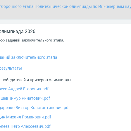
тборочного этапа Политехнической олимпиады по Инженерным на
олимпиада 2026
бор заданий
заключительного этапа.
Файл
даний заключительного этапа
Файл
результаты
 победителей и призеров олимпиады
еев Андрей Егорович.pdf
шев Тимур Ринатович.pdf
даренко Виктор Константинович.pdf
дин Михаил Романович.pdf
леев Пётр Алексеевич.pdf