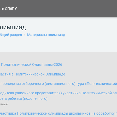
ржанию
е в СПбПУ
олимпиад
бщий раздел
Материалы олимпиад
кий план
Страница
 Политехнической Олимпиады-2026
Страница
частия в Политехнической Олимпиаде
 проведения отборочного (дистанционного) тура «Политехническо
родителя (законного представителя) участника Политехнической 
Файл
оего ребенка (подопечного)
3Кбайт
участника Политехнической олимпиады школьников на обработку