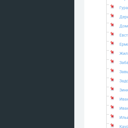
Гура
Дерн
Дом
Евст
Ермо
Жил
Заба
Завь
Зад
Зини
Иван
Иван
Ильи
Каур