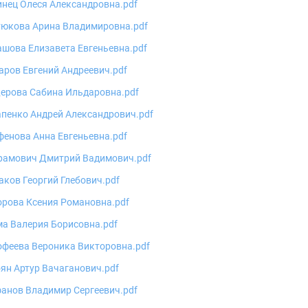
нец Олеся Александровна.pdf
тюкова Арина Владимировна.pdf
шова Елизавета Евгеньевна.pdf
ров Евгений Андреевич.pdf
ерова Сабина Ильдаровна.pdf
пенко Андрей Александрович.pdf
енова Анна Евгеньевна.pdf
рамович Дмитрий Вадимович.pdf
ков Георгий Глебович.pdf
орова Ксения Романовна.pdf
а Валерия Борисовна.pdf
офеева Вероника Викторовна.pdf
ян Артур Вачаганович.pdf
анов Владимир Сергеевич.pdf