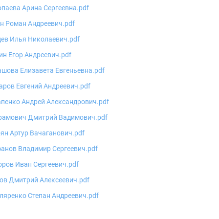
паева Арина Сергеевна.pdf
н Роман Андреевич.pdf
ев Илья Николаевич.pdf
н Егор Андреевич.pdf
шова Елизавета Евгеньевна.pdf
ров Евгений Андреевич.pdf
пенко Андрей Александрович.pdf
рамович Дмитрий Вадимович.pdf
ян Артур Вачаганович.pdf
анов Владимир Сергеевич.pdf
ров Иван Сергеевич.pdf
ов Дмитрий Алексеевич.pdf
ляренко Степан Андреевич.pdf