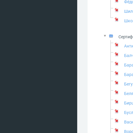
Фёдо
Шил
Шко
Сертиф
Анти
Балч
Бара
Бара
Бегу
Беля
Бирц
Бусл
Васи
Воро