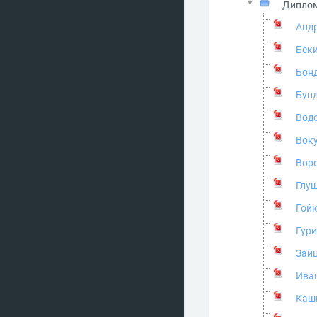
Диплом
Андр
Беки
Бон
Бун
Водо
Воку
Воро
Глу
Гойк
Гури
Зайц
Иван
Каши