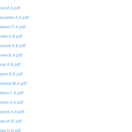
ов И.А.pdf
пышева А.А.pdf
енко П.А.pdf
ова А.В.pdf
яшов Я.В.pdf
кин В.А.pdf
ов Я.В.pdf
ряк В.К.pdf
акина М.А.pdf
нко Г.А.pdf
кян А.А.pdf
аров А.А.pdf
ин И.Ю.pdf
ин Н.А.pdf