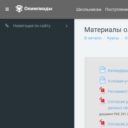
Перейти к основному соде
Боковая панель
Школьникам
Поступлени
Навигация по сайту
Материалы 
Материалы олимпиад
В начало
Календарь
В начало
Курсы
О
Тематичес
Общее
Календарь
Условия у
Регламент
Согласие 
данных св
документ PDF, 291.
Согласие 