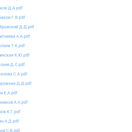
ков Д.А.pdf
аков Г.В.pdf
бровский Д.Д.pdf
игнеева А.А.pdf
лаев Т.К.pdf
инская К.Ю.pdf
луев Д.С.pdf
ялова С.А.pdf
орожная Д.Д.pdf
н Е.А.pdf
ников А.А.pdf
ов К.Г.pdf
н А.Д.pdf
ов С.В.pdf