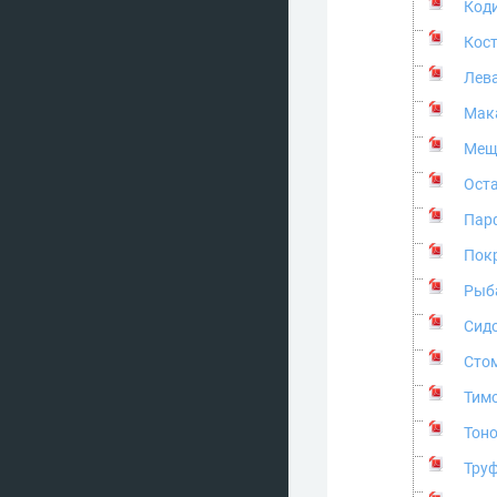
Коди
Кос
Лева
Мака
Мещ
Оста
Парф
Пок
Рыба
Сид
Стом
Тим
Тоно
Труф