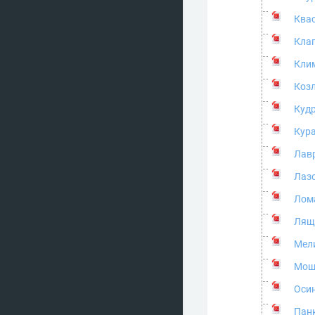
Квас
Кла
Клим
Козл
Кудр
Кура
Лавр
Лазо
Лом
Ляще
Мели
Мош
Осин
Панк