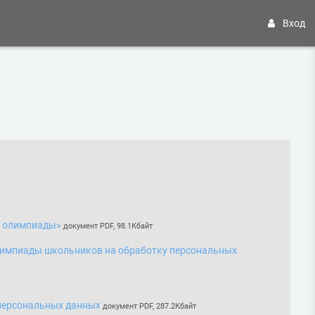
Вход
Файл
й олимпиады»
документ PDF, 98.1Кбайт
олимпиады школьников на обработку персональных
Файл
 персональных данных
документ PDF, 287.2Кбайт